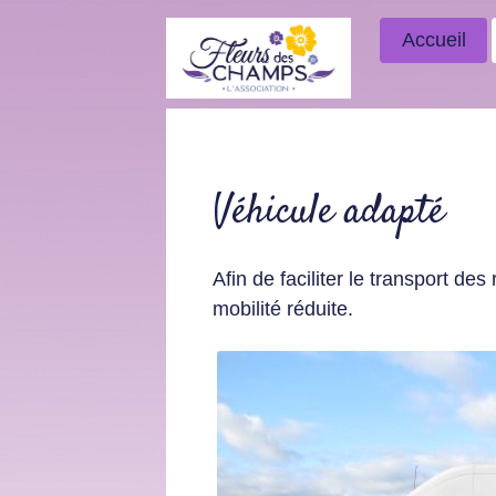
Accueil
Véhicule adapté
Afin de faciliter le transport de
mobilité réduite.