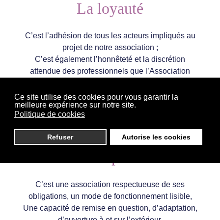
La loyauté
C’est l’adhésion de tous les acteurs impliqués au
projet de notre association ;
C’est également l’honnêteté et la discrétion
attendue des professionnels que l’Association
emploie
Et de tout bénévole membre ou non de
Ce site utilise des cookies pour vous garantir la
meilleure expérience sur notre site.
l’Association
Politique de cookies
Refuser
Autorise les cookies
La transparence
C’est une association respectueuse de ses
obligations, un mode de fonctionnement lisible,
Une capacité de remise en question, d’adaptation,
d’ouverture à et sur l’extérieur,